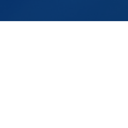
MAIN
GOAL
Avançar na transição ecológica e adaptação às alterações
climáticas na zona transfronteiriça através da cooperação como
instrumento para a promoção da economia verde e da economia
azul.